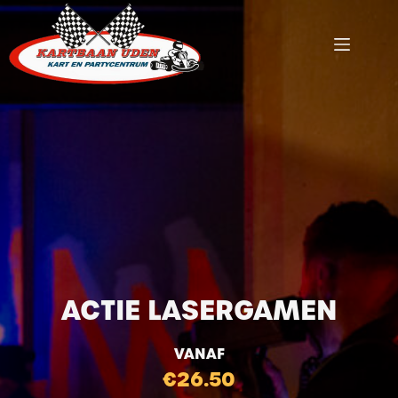
Ga
naar
de
inhoud
ACTIE LASERGAMEN
VANAF
€26.50