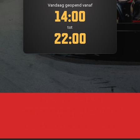
Vandaag geopend vanaf
14:00
tot
22:00
3e heat voor €12,50
Lasergamen vanaf €10,50 per 12
minuten
Kinderkarten vanaf 1,25 meter