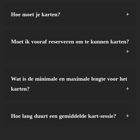
Hoe moet je karten?
Karten is simpel, iedereen kan het. Wel zijn er tips
om nog beter te karten. Zo kun je de beste racelijn
Moet ik vooraf reserveren om te kunnen karten?
gebruiken en kun je het beste de bochten van buiten
Ja, wij raden aan om bij kartbanen vooraf te
naar binnen nemen. Zet je gewicht in en rem en
reserveren om zeker te zijn van beschikbaarheid
stuur niet tegelijkertijd. Wanneer je gefocust blijft
op de gewenste dag en tijd. Op drukke dagen kan
dan heb je een grotere kans om te winnen.
Wat is de minimale en maximale lengte voor het
het bij de Uden kartbaan namelijk voorkomen dat
karten?
alle karts al gereserveerd zijn. Bovendien kan het
Kartbaan Uden heeft twee soorten karts
reserveren van tevoren zorgen voor een snellere
beschikbaar: de volwassenkart en de kinderkart.
en soepelere incheckprocedure op de dag zelf. Op
Hoe lang duurt een gemiddelde kart-sessie?
Ben je tussen de 1,25 meter en 1,60 meter lang,
deze manier kun je snel naar de kartbaan.
Een heat op onze kartbaan duurt 10 minuten. Een
dan krijg je een kinderkart. Deelnemers die 1,60
gemiddelde kart-sessie op onze kartbaan duurt
meter of langer zijn, kunnen rijden in een