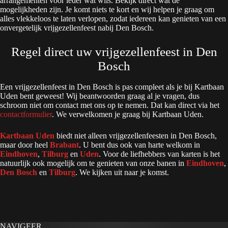
arrangementen voor ieder wat wils. Bekijk direct wat de
mogelijkheden zijn. Je komt niets te kort en wij helpen je graag om
alles vlekkeloos te laten verlopen, zodat iedereen kan genieten van een
onvergetelijk vrijgezellenfeest nabij Den Bosch.
Regel direct uw vrijgezellenfeest in Den
Bosch
Een vrijgezellenfeest in Den Bosch is pas compleet als je bij Kartbaan
Uden bent geweest! Wij beantwoorden graag al je vragen, dus
schroom niet om contact met ons op te nemen. Dat kan direct via het
contactformulier
. We verwelkomen je graag bij Kartbaan Uden.
Kartbaan Uden
biedt niet alleen vrijgezellenfeesten in Den Bosch,
maar door heel
Brabant
. U bent dus ook van harte welkom in
Eindhoven
,
Tilburg
en
Uden
. Voor de liefhebbers van karten is het
natuurlijk ook mogelijk om te genieten van onze banen in
Eindhoven
,
Den Bosch
en
Tilburg
. We kijken uit naar je komst.
NAVIGEER